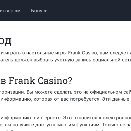
я версия
Бонусы
од
и играть в настольные игры Frank Casino, вам следует 
ватель должен выбрать учетную запись социальной сет
в Frank Casino?
оризации. Вы можете сделать это на официальном сай
информацию, которая от вас потребуется. Эти данные 
информацию в интернете. Это относится к электронно
ые, вы получите доступ к многим функциям. Только не 