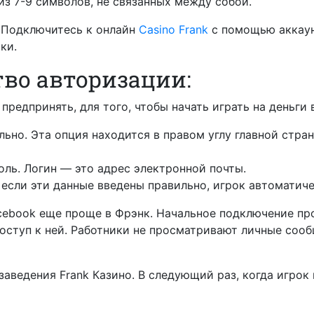
из 7-9 символов, не связанных между собой.
. Подключитесь к онлайн
Casino Frank
с помощью аккаунт
ки.
во авторизации:
предпринять, для того, чтобы начать играть на деньги 
но. Эта опция находится в правом углу главной стра
оль. Логин — это адрес электронной почты.
если эти данные введены правильно, игрок автоматиче
acebook еще проще в Фрэнк. Начальное подключение про
доступ к ней. Работники не просматривают личные со
заведения Frank Казино. В следующий раз, когда игрок