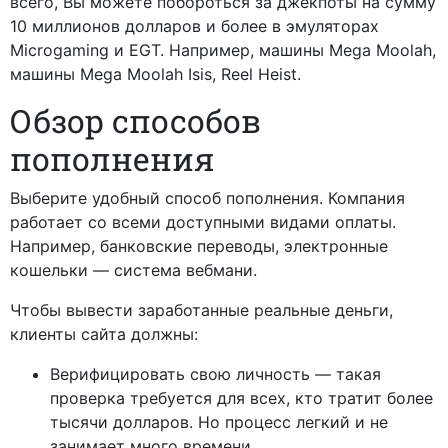
всего, Вы можете побороться за джекпоты на сумму
10 миллионов долларов и более в эмуляторах
Microgaming и EGT. Например, машины Mega Moolah,
машины Mega Moolah Isis, Reel Heist.
Обзор способов
пополнения
Выберите удобный способ пополнения. Компания
работает со всеми доступными видами оплаты.
Например, банковские переводы, электронные
кошельки — система вебмани.
Чтобы вывести заработанные реальные деньги,
клиенты сайта должны:
Верифицировать свою личность — такая
проверка требуется для всех, кто тратит более
тысячи долларов. Но процесс легкий и не
занимает много времени.