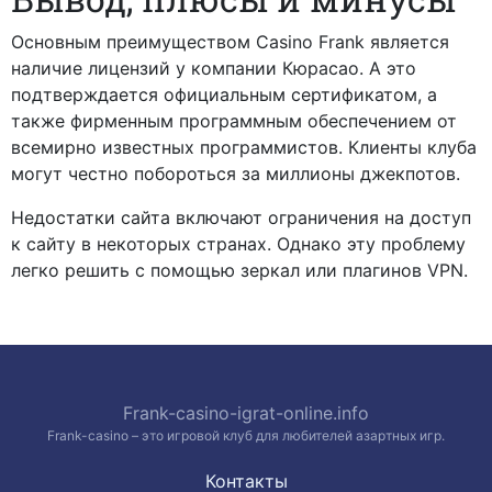
Основным преимуществом Casino Frank является
наличие лицензий у компании Кюрасао. А это
подтверждается официальным сертификатом, а
также фирменным программным обеспечением от
всемирно известных программистов. Клиенты клуба
могут честно побороться за миллионы джекпотов.
Недостатки сайта включают ограничения на доступ
к сайту в некоторых странах. Однако эту проблему
легко решить с помощью зеркал или плагинов VPN.
Frank-casino-igrat-online.info
Frank-casino – это игровой клуб для любителей азартных игр.
Контакты