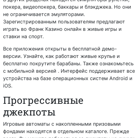
покера, видеопокера, баккары и блэкджека. Но они
не ограничивается эмуляторами.
Зарегистрированным пользователям предлагают
играть во Франк Казино онлайн в живые игры и
ставки на спорт.
Все приложения открыты в бесплатной демо-
версии. Узнайте, как работают живые крупье и
бесплатно покрутите барабаны. Также ознакомьтесь
с мобильной версией . Интерфейс поддерживает все
устройства на базе операционных систем Android и
iOS.
Прогрессивные
джекпоты
Игровые автоматы с накопленными призовыми
фондами находятся в отдельном каталоге. Прежде